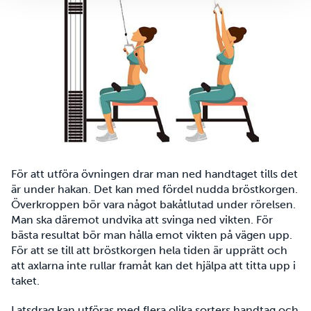
För att utföra övningen drar man ned handtaget tills det
är under hakan. Det kan med fördel nudda bröstkorgen.
Överkroppen bör vara något bakåtlutad under rörelsen.
Man ska däremot undvika att svinga ned vikten. För
bästa resultat bör man hålla emot vikten på vägen upp.
För att se till att bröstkorgen hela tiden är upprätt och
att axlarna inte rullar framåt kan det hjälpa att titta upp i
taket.
Latsdrag kan utföras med flera olika sorters handtag och