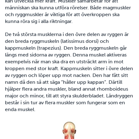
kan utveckla mer kraft. Muskler samarbetar för att
människan ska kunna utföra rörelser. Både magmuskler
och ryggmuskler är viktiga för att överkroppen ska
kunna röra sig i alla riktningar.
De två största musklerna i den övre delen av ryggen är
den breda ryggmuskeln (latissimus dorsi) och
kappmuskeln (trapezius). Den breda ryggmuskeln går
längs med sidorna av ryggen. Denna muskel aktiveras
exempelvis när man ska dra en utsträckt arm in mot
kroppen med stor kraft. Kappmuskeln sitter i övre delen
av ryggen och löper upp mot nacken. Den har fått sitt
namn då den så att säga ”håller upp kappan”. Därtill
hjälper flera andra muskler, bland annat rhomboideus
major och minor, till att styra skulderbladet. Ländryggen
består i sin tur av flera muskler som fungerar som en
enda muskel.