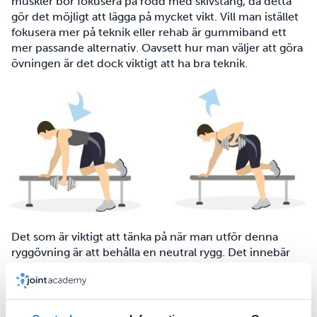
muskler bör fokusera på rodd med skivstång, då detta
gör det möjligt att lägga på mycket vikt. Vill man istället
fokusera mer på teknik eller rehab är gummiband ett
mer passande alternativ. Oavsett hur man väljer att göra
övningen är det dock viktigt att ha bra teknik.
Det som är viktigt att tänka på när man utför denna
ryggövning är att behålla en neutral rygg. Det innebär
att man varken bör svanka eller skjuta rygg, vilket kräver
att man aktiverar bålen. För att aktivera ryggen snarare
än biceps kan det hjälpa att tänka att det är armbågen
som leder rörelsen. Nybörjaren bör fokusera främst på