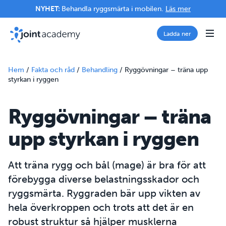
NYHET:
Behandla ryggsmärta i mobilen.
Läs mer
Ladda ner
Hem
/
Fakta och råd
/
Behandling
/
Ryggövningar – träna upp
styrkan i ryggen
Ryggövningar – träna
upp styrkan i ryggen
Att träna rygg och bål (mage) är bra för att
förebygga diverse belastningsskador och
ryggsmärta. Ryggraden bär upp vikten av
hela överkroppen och trots att det är en
robust struktur så hjälper musklerna